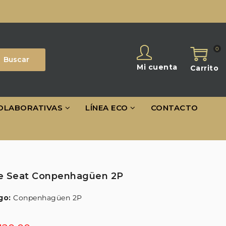
0
Buscar
Mi cuenta
Carrito
OLABORATIVAS
LÍNEA ECO
CONTACTO
e Seat Conpenhagüen 2P
go:
Conpenhagüen 2P