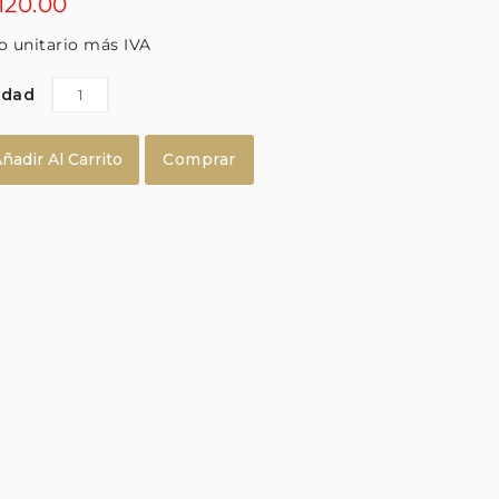
,120.00
o unitario más IVA
idad
Comprar
ñadir Al Carrito