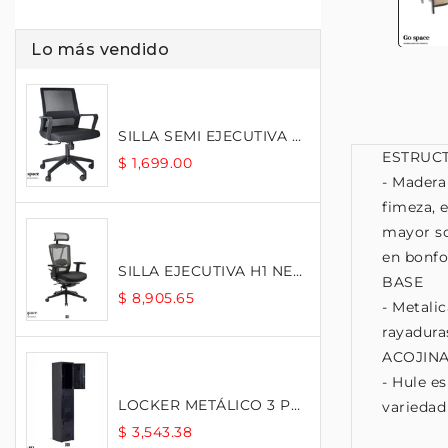
Lo más vendido
SILLA SEMI EJECUTIVA SLING ...
ESTRUC
$ 1,699.00
$ 3
- Madera 
fimeza, 
mayor so
en bonfo
SILLA EJECUTIVA H1 NEGRO
BASE
$ 8,905.65
$ 7
- Metalic
rayadura
ACOJIN
- Hule e
LOCKER METÁLICO 3 PUERTAS C...
variedad
$ 3,543.38