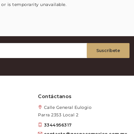
or is temporarity unavailable.
Suscríbete
Contáctanos
Calle General Eulogio
Parra 2353 Local 2
3344956317
contacto@gospacemexico.com.mx