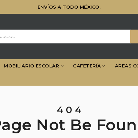
ENVÍOS A TODO MÉXICO.
MOBILIARIO ESCOLAR
CAFETERÍA
AREAS C
4
0
4
Page
Not
Be
Foun