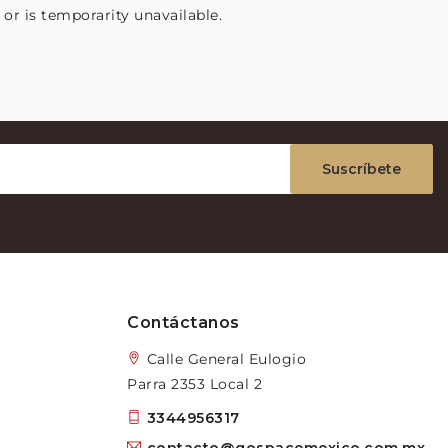
or is temporarity unavailable.
Suscríbete
Contáctanos
Calle General Eulogio
Parra 2353 Local 2
3344956317
contacto@gospacemexico.com.mx