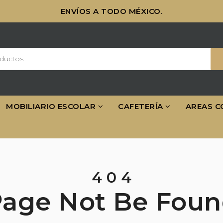
ENVÍOS A TODO MÉXICO.
MOBILIARIO ESCOLAR
CAFETERÍA
AREAS C
4
0
4
Page
Not
Be
Foun